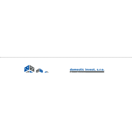
Vytváříme domov podle vašich představ
Ochrana osobních údajů
|
Prohlášení o autorství
© domestic invest, s.r.o.
| design by
Báječný web
+420 724 075 838