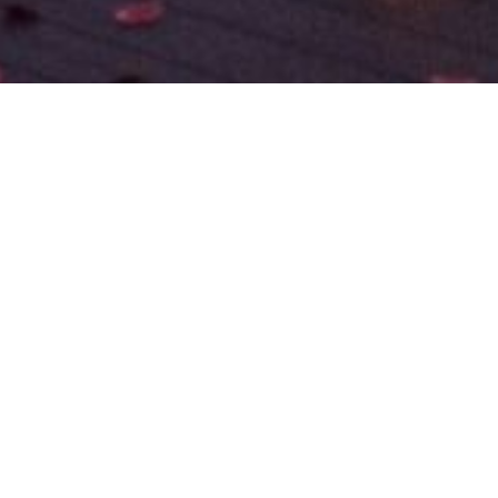
Pronájem Vaší nemov
Pokud si od nás koupíte nemovitost
nájemci.
Po celou dobu pronájm
plateb energií, kontrolujeme vyúč
Hlídáme stav Vaší nemovitosti, p
stran.
Jsme v podstatě prostře
problém, pokud nastane. Vy jste v