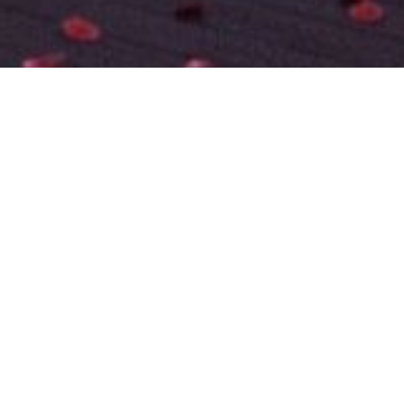
itosti
 jako investici a budete ji chtít zatím pronajímat, zajist
u se staráme o provoz, opravy a monitorujeme včasné 
tování od dodavatelů médií, apod.
rovádíme pravidelné prohlídky-kontroly, a řešíme případno
dníky mezi Vámi a nájemcem
. Díky zkušenostem a právní
 podstatě ochráněny před starostmi, vše je na nás.