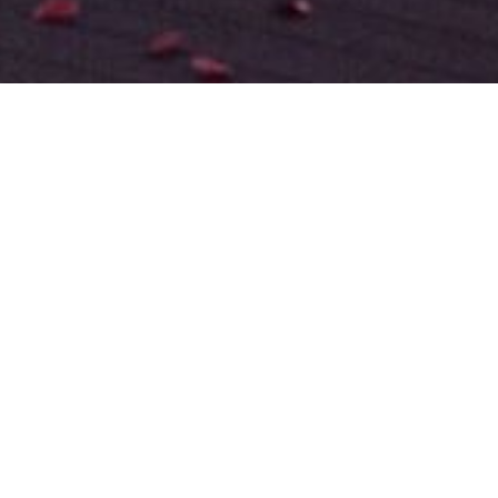
íme Vám obsazení pouze solidními
úhrady nájmu na Váš účet
,
u nespokojenost u obou smluvních
 podpory vyřešíme jakýkoliv